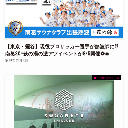
【東京・鶯谷】現役プロサッカー選手が熱波師に!?
南葛SC×萩の湯の激アツイベントが8/5開催⚽️🔥
2026年7月15日
注目銭湯ニュース