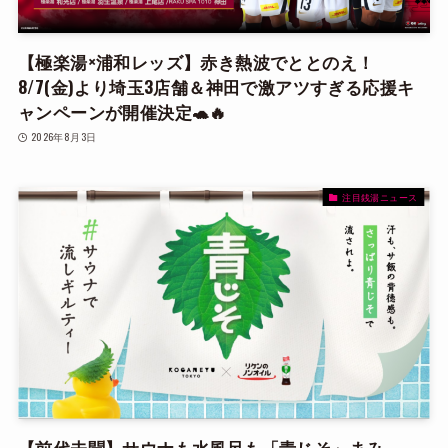
【極楽湯×浦和レッズ】赤き熱波でととのえ！
8/7(金)より埼玉3店舗＆神田で激アツすぎる応援キ
ャンペーンが開催決定🐢🔥
2026年8月3日
注目銭湯ニュース
【前代未聞】サウナも水風呂も「青じそ」まみ