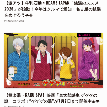
【激アツ】牛乳石鹸 × BEAMS JAPAN「銭湯のススメ
2026」が始動！今年はクルマで愛知・名古屋の銭湯
をめぐろう🚗♨️
2026年6月30日
注目銭湯ニュース
【極楽湯・RAKU SPA】映画「鬼太郎誕生 ゲゲゲの
謎」コラボ！“ゲゲゲの湯”が7月7日まで開催中♨️👁️
2026年6月24日