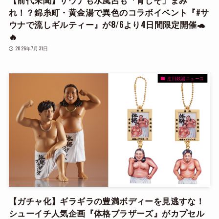
れ！？錦糸町・黄金湯で異色のコラボイベント『#サ
ウナで流しギルティー』が8/6より4日間限定開催🐢
🔥
2026年7月31日
注目銭湯ニュース
【ガチャ化】ギラギラの豊満ボディーを見逃すな！
シューイチ人気企画『体格ブラザーズ』がカプセル