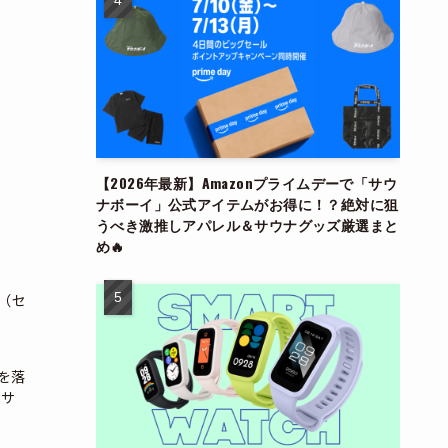
【2026年最新】Amazonプライムデーで「サウ
ナボーイ」公式アイテムがお得に！？絶対に狙
うべき激推しアパレル＆サウナグッズ厳選まと
め🔥
（セ
を落
まサ