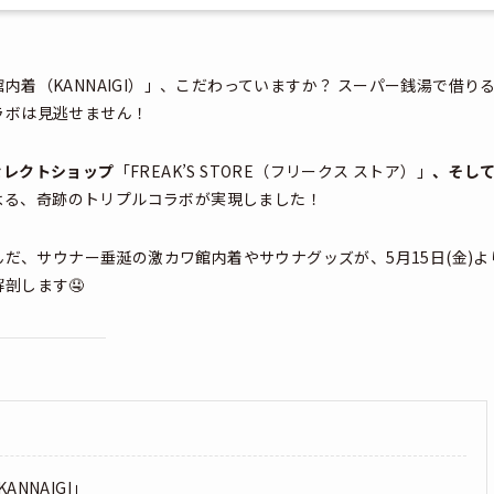
着（KANNAIGI）」、こだわっていますか？ スーパー銭湯で借り
ラボは見逃せません！
セレクトショップ
「FREAK’S STORE（フリークス ストア）」
、そし
」による、奇跡のトリプルコラボが実現しました！
んだ、サウナー垂涎の激カワ館内着やサウナグッズが、5月15日(金)よ
剖します🤤
NNAIGI」