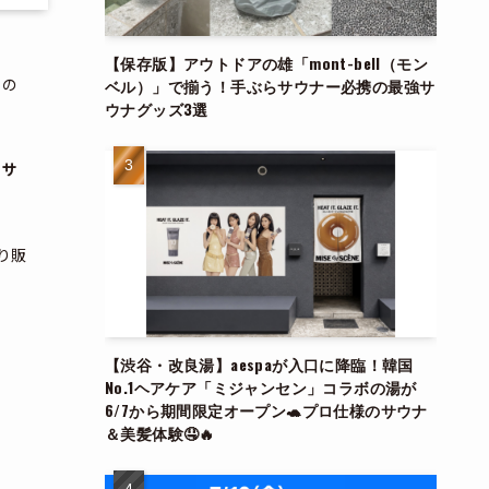
【保存版】アウトドアの雄「mont-bell（モン
るの
ベル）」で揃う！手ぶらサウナー必携の最強サ
ウナグッズ3選
てサ
り販
【渋谷・改良湯】aespaが入口に降臨！韓国
No.1ヘアケア「ミジャンセン」コラボの湯が
6/7から期間限定オープン🐢プロ仕様のサウナ
＆美髪体験🤤🔥