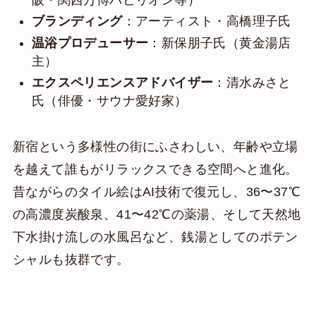
ブランディング
：アーティスト・高橋理子氏
温浴プロデューサー
：新保朋子氏（黄金湯店
主）
エクスペリエンスアドバイザー
：清水みさと
氏（俳優・サウナ愛好家）
新宿という多様性の街にふさわしい、年齢や立場
を越えて誰もがリラックスできる空間へと進化。
昔ながらのタイル絵はAI技術で復元し、36〜37℃
の高濃度炭酸泉、41〜42℃の薬湯、そして天然地
下水掛け流しの水風呂など、銭湯としてのポテン
シャルも抜群です。