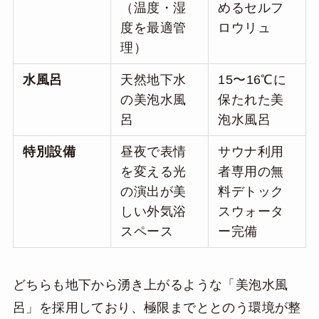
（温度・湿
めるセルフ
度を最適管
ロウリュ
理）
水風呂
天然地下水
15〜16℃に
の美泡水風
保たれた美
呂
泡水風呂
特別設備
昼夜で表情
サウナ利用
を変える光
者専用の無
の演出が美
料デトック
しい外気浴
スウォータ
スペース
ー完備
どちらも地下から湧き上がるような「美泡水風
呂」を採用しており、極限までととのう環境が整