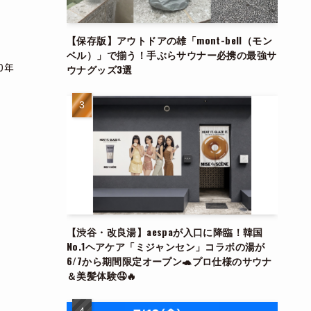
【保存版】アウトドアの雄「mont-bell（モン
ベル）」で揃う！手ぶらサウナー必携の最強サ
0年
ウナグッズ3選
【渋谷・改良湯】aespaが入口に降臨！韓国
No.1ヘアケア「ミジャンセン」コラボの湯が
6/7から期間限定オープン🐢プロ仕様のサウナ
＆美髪体験🤤🔥