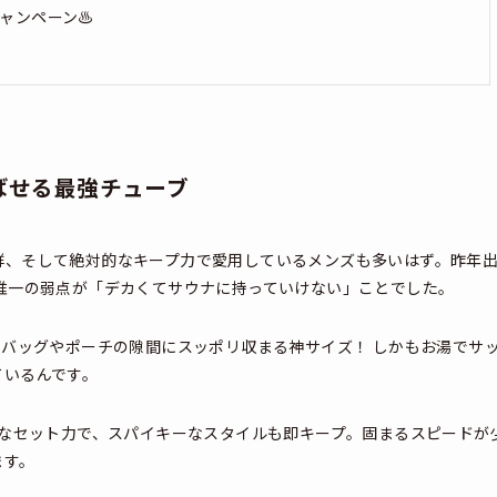
ャンペーン♨️
ばせる最強チューブ
群、そして絶対的なキープ力で愛用しているメンズも多いはず。昨年
唯一の弱点が「デカくてサウナに持っていけない」ことでした。
ナバッグやポーチの隙間にスッポリ収まる神サイズ！ しかもお湯でサ
ているんです。
なセット力で、スパイキーなスタイルも即キープ。固まるスピードが
ます。