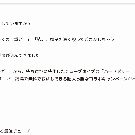
うしていますか？
くのは重い…」 「結局、帽子を深く被ってごまかしちゃう」
が飛び込んできました！
レッタ）」から、持ち運びに特化した
チューブタイプ
の「ハードゼリー」
スーパー銭湯で
無料でお試しできる超太っ腹なコラボキャンペーン
が
る最強チューブ