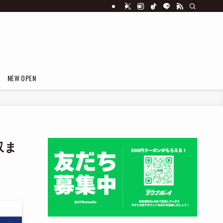
NEW OPEN
収ま