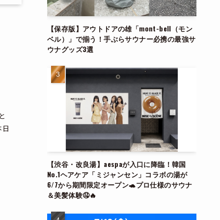
【保存版】アウトドアの雄「mont-bell（モン
ベル）」で揃う！手ぶらサウナー必携の最強サ
ウナグッズ3選
と
本日
【渋谷・改良湯】aespaが入口に降臨！韓国
No.1ヘアケア「ミジャンセン」コラボの湯が
6/7から期間限定オープン🐢プロ仕様のサウナ
＆美髪体験🤤🔥