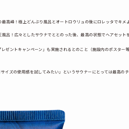
ナの最高峰！極上どんぶり風呂とオートロウリュの後にロレッタでキメ
露天風呂！広々としたサウナでととのった後、最高の状態でヘアセット
プレゼントキャンペーン」も実施されるとのこと（施設内のポスター
用サイズの使用感を試してみたい」というサウナーにとっては最高の